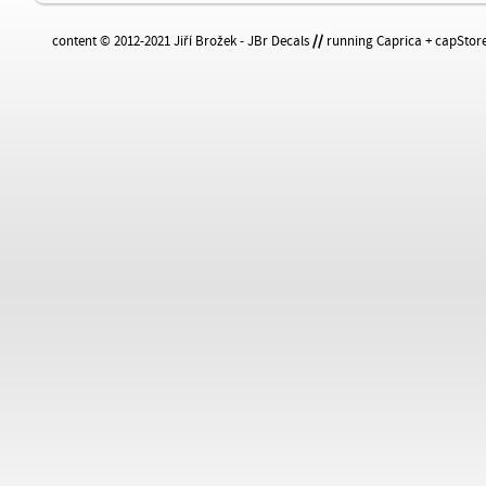
content © 2012-2021 Jiří Brožek - JBr Decals
//
running Caprica + capStore