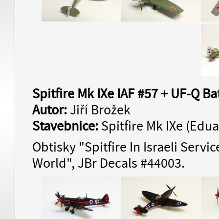
Spitfire Mk IXe IAF #57 + UF-Q Bat
Autor:
Jiří Brožek
Stavebnice:
Spitfire Mk IXe (Edua
Obtisky "Spitfire In Israeli Servi
World", JBr Decals #44003.