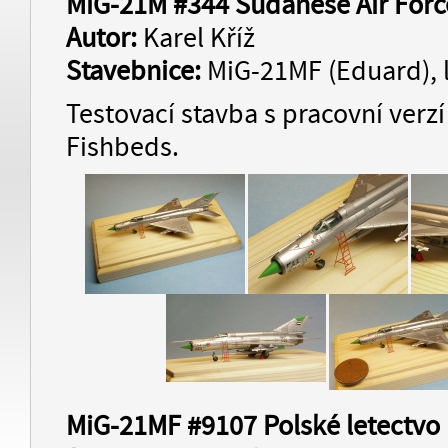
MiG-21M #344 Sudanese Air Forc
Autor:
Karel Kříž
Stavebnice:
MiG-21MF (Eduard), 
Testovací stavba s pracovní verz
Fishbeds.
MiG-21MF #9107 Polské letectvo