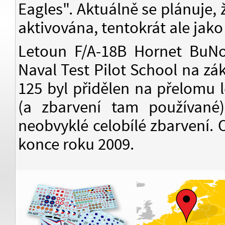
Eagles". Aktuálně se plánuje
aktivována, tentokrát ale jako
Letoun F/A-18B Hornet BuNo
Naval Test Pilot School na zá
125 byl přidělen na přelomu
(a zbarvení tam používan
neobvyklé celobílé zbarvení. 
konce roku 2009.