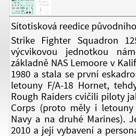
Sítotisková reedice původního
Strike Fighter Squadron 1
výcvikovou jednotkou nám
základně NAS Lemoore v Kalifo
1980 a stala se první eskadr
letouny F/A-18 Hornet, tehd
Rough Raiders cvičili piloty 
Corps (proto měly i letouny
Navy a na druhé Marines). J
2010 a její vybavení a person