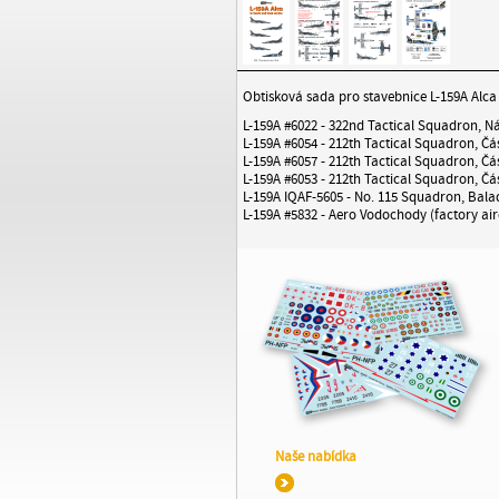
Obtisková sada pro stavebnice L-159A Alca v
L-159A #6022 - 322nd Tactical Squadron, 
L-159A #6054 - 212th Tactical Squadron, Čá
L-159A #6057 - 212th Tactical Squadron, Čá
L-159A #6053 - 212th Tactical Squadron, Čá
L-159A IQAF-5605 - No. 115 Squadron, Balad
L-159A #5832 - Aero Vodochody (factory air
Naše nabídka